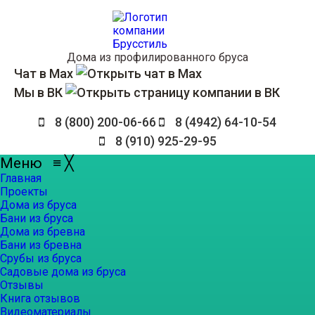
Дома из профилированного бруса
Чат в Max
Мы в ВК
8 (800) 200-06-66
8 (4942) 64-10-54
8 (910) 925-29-95
Меню
≡
╳
Главная
Проекты
Дома из бруса
Бани из бруса
Дома из бревна
Бани из бревна
Срубы из бруса
Садовые дома из бруса
Отзывы
Книга отзывов
Видеоматериалы