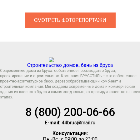
СМОТРЕТЬ ФОТОРЕПОРТАЖИ
Прокрутка
вверх
Строительство домов, бань из бруса
Современные дома из бруса: собственное производство бруса,
проектирование и строительство. Компания БРУССТИЛЬ — это собственное
проектно-архитектурное бюро, деревообрабатывающий комбинат и
строительная компания. Мы создаем современные дома и коммерческие
здания из клееного бруса и камня «под ключ», контролируя качество на всех
этапах.
8 (800) 200-06-66
E-mail:
44brus@mail.ru
Консультации:
Пн.-Вс.: с 09:00 до 23:00