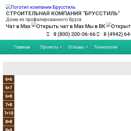
СТРОИТЕЛЬНАЯ КОМПАНИЯ "БРУССТИЛЬ"
Дома из профилированного бруса
Чат в Max
Мы в ВК
8 (800) 200-06-66
8 (4942) 64
Главная
Проекты
Отзывы
Технология
6×6
6×7
6×8
7×8
7×10
8×8
8×9