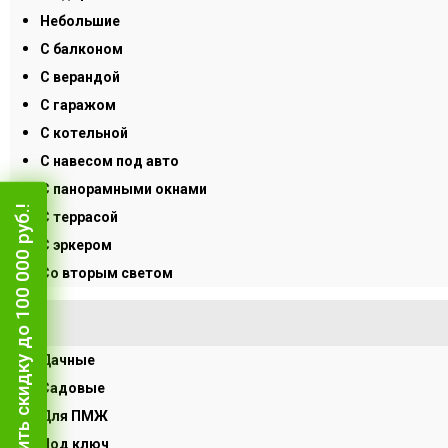
Небольшие
С балконом
С верандой
С гаражом
С котельной
С навесом под авто
С панорамными окнами
Получить скидку до 100 000 руб.!
С террасой
С эркером
Со вторым светом
Дачные
Садовые
Для ПМЖ
Под ключ