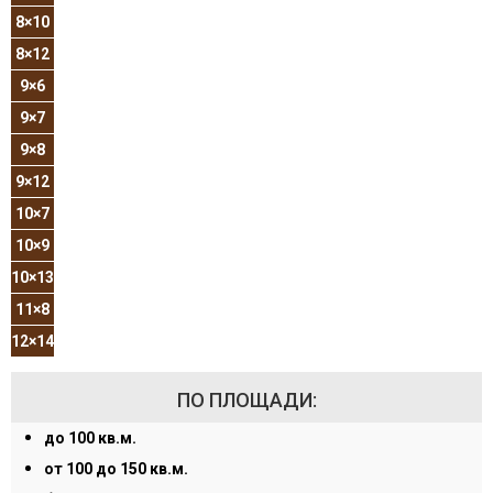
8×10
8×12
9×6
9×7
9×8
9×12
10×7
10×9
10×13
11×8
12×14
ПО ПЛОЩАДИ:
до 100 кв.м.
от 100 до 150 кв.м.