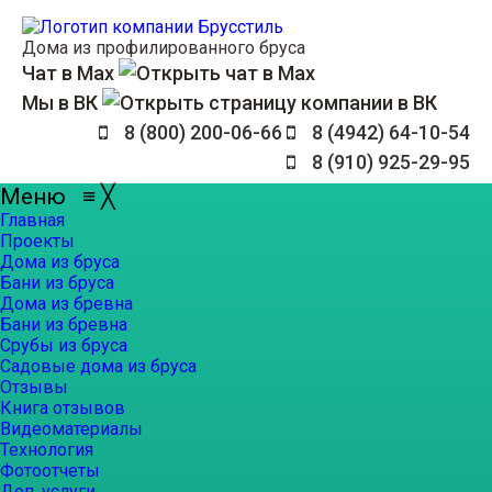
Дома из профилированного бруса
Чат в Max
Мы в ВК
8 (800) 200-06-66
8 (4942) 64-10-54
8 (910) 925-29-95
Меню
≡
╳
Главная
Проекты
Дома из бруса
Бани из бруса
Дома из бревна
Бани из бревна
Срубы из бруса
Садовые дома из бруса
Отзывы
Книга отзывов
Видеоматериалы
Технология
Фотоотчеты
Доп. услуги