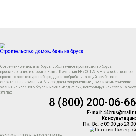
Прокрутка
вверх
Строительство домов, бань из бруса
Современные дома из бруса: собственное производство бруса,
проектирование и строительство. Компания БРУССТИЛЬ — это собственное
проектно-архитектурное бюро, деревообрабатывающий комбинат и
строительная компания. Мы создаем современные дома и коммерческие
здания из клееного бруса и камня «под ключ», контролируя качество на всех
этапах.
8 (800) 200-06-66
E-mail:
44brus@mail.ru
Консультации:
Пн.-Вс.: с 09:00 до 23:00
© 2005 - 2026, БРУССТИЛЬ